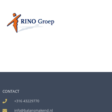
CONTACT
+316 43229770
info@balansmakend.nl