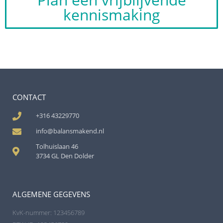
kennismaking
CONTACT
+316 43229770
info@balansmakend.nl
Tolhuislaan 46
3734 GL Den Dolder
ALGEMENE GEGEVENS
KvK-nummer: 123456789